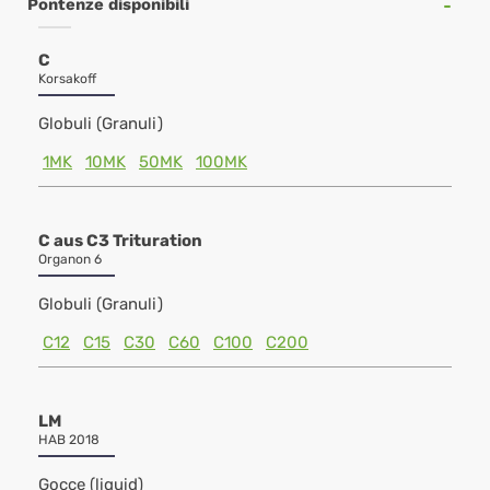
Pontenze disponibili
C
Korsakoff
Globuli (Granuli)
1MK
10MK
50MK
100MK
C aus C3 Trituration
Organon 6
Globuli (Granuli)
C12
C15
C30
C60
C100
C200
LM
HAB 2018
Gocce (liquid)