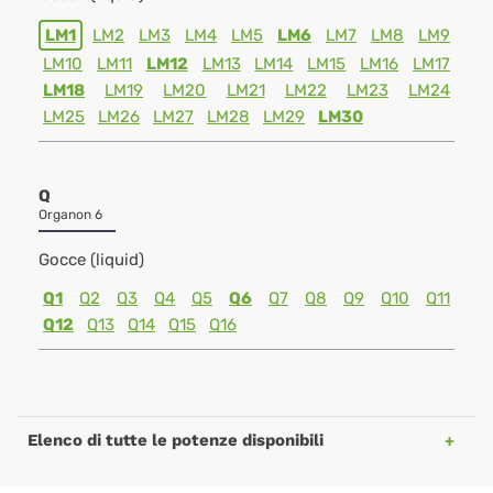
LM1
LM2
LM3
LM4
LM5
LM6
LM7
LM8
LM9
LM10
LM11
LM12
LM13
LM14
LM15
LM16
LM17
LM18
LM19
LM20
LM21
LM22
LM23
LM24
LM25
LM26
LM27
LM28
LM29
LM30
Q
Organon 6
Gocce (liquid)
Q1
Q2
Q3
Q4
Q5
Q6
Q7
Q8
Q9
Q10
Q11
Q12
Q13
Q14
Q15
Q16
Elenco di tutte le potenze disponibili