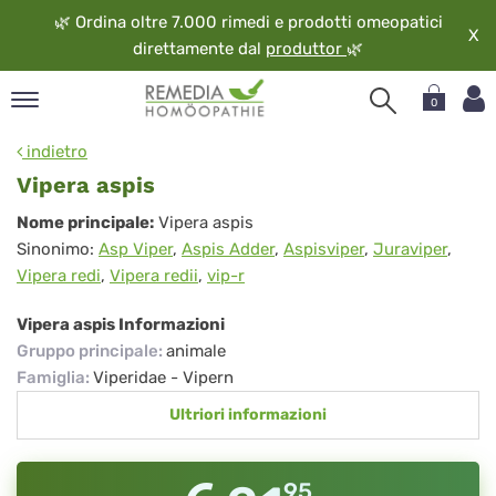
🌿
Ordina oltre 7.000 rimedi e prodotti omeopatici
X
direttamente dal
produttor
🌿
0
pand
indietro
ngua
Vipera aspis
pand
Vipera
Nome principale:
Vipera aspis
op
Sinonimo:
Asp Viper
,
Aspis Adder
,
Aspisviper
,
Juraviper
,
aspis
pand
Vipera redi
,
Vipera redii
,
vip-r
eopatia
pand
Vipera aspis Informazioni
vizio
Gruppo principale
:
animale
pand
Famiglia
:
Viperidae - Vipern
guardo
Ultriori informazioni
95