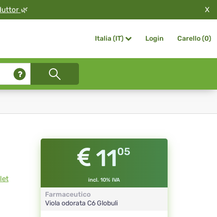
X
duttor
🌿
Login
Carello (
0
)
Italia (IT)
11
05
let
incl. 10% IVA
Farmaceutico
Viola odorata
C6
Globuli