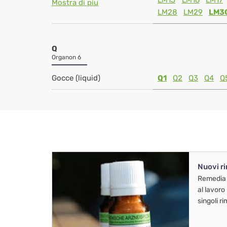
LM15
LM16
LM17
Mostra di piu
LM28
LM29
LM3
Q
Organon 6
Gocce (liquid)
Q1
Q2
Q3
Q4
Q
Nuovi r
Remedia
al lavoro
singoli r