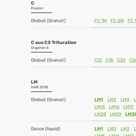
C
Fluxion
Globuli (Granuli)
FC 1M
FC 5M
FC 
C aus C3 Trituration
Organon 6
Globuli (Granuli)
C12
C15
C30
C6
LM
HAB 2018
Globuli (Granuli)
LM1
LM2
LM3
LM15
LM16
LM17
LM28
LM29
LM3
Gocce (liquid)
LM1
LM2
LM3