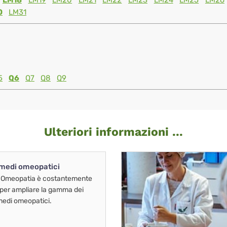
LM18
LM19
LM20
LM21
LM22
LM23
LM24
LM25
LM26
0
LM31
5
Q6
Q7
Q8
Q9
Ulteriori informazioni ...
imedi omeopatici
 Omeopatia è costantemente
 per ampliare la gamma dei
imedi omeopatici.