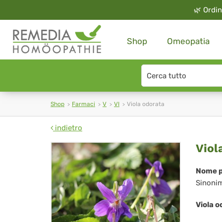
🌿
Ordin
Shop
Omeopatia
Search
type
Shop
Farmaci
V
VI
Viola odorata
indietro
Vio
Viol
odo
Nome p
Sinoni
Viola o