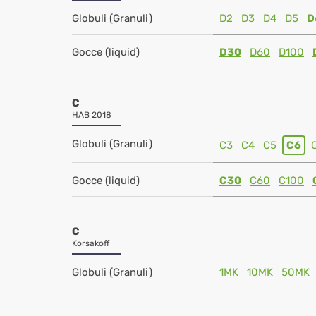
Globuli (Granuli)
D2
D3
D4
D5
D
Gocce (liquid)
D30
D60
D100
C
HAB 2018
Globuli (Granuli)
C3
C4
C5
C6
Gocce (liquid)
C30
C60
C100
C
Korsakoff
Globuli (Granuli)
1MK
10MK
50MK