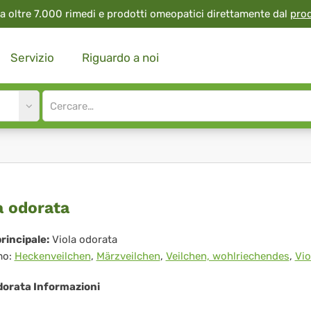
a oltre 7.000 rimedi e prodotti omeopatici direttamente dal
pro
Servizio
Riguardo a noi
Site
search
input
la
a odorata
rata
rincipale:
Viola odorata
mo:
Heckenveilchen
,
Märzveilchen
,
Veilchen, wohlriechendes
,
Vio
dorata Informazioni