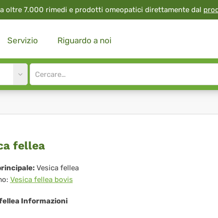
a oltre 7.000 rimedi e prodotti omeopatici direttamente dal
pro
Servizio
Riguardo a noi
Site
search
input
ica
ca fellea
lea
rincipale:
Vesica fellea
mo:
Vesica fellea bovis
fellea Informazioni