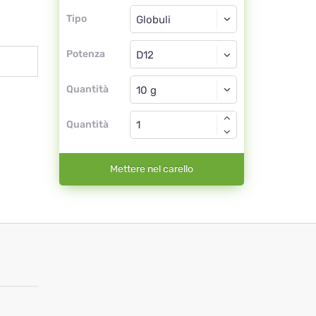
Tipo
Tipo
Globuli
Potenza
D12
Globuli
Quantità
Quantità
Mettere nel carello