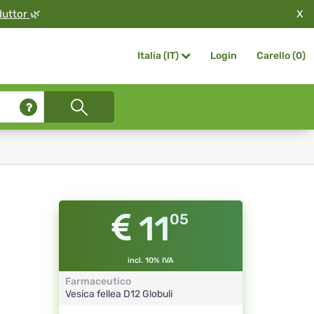
X
duttor
🌿
Login
Carello (
0
)
Italia (IT)
11
05
incl. 10% IVA
Farmaceutico
Vesica fellea
D12
Globuli