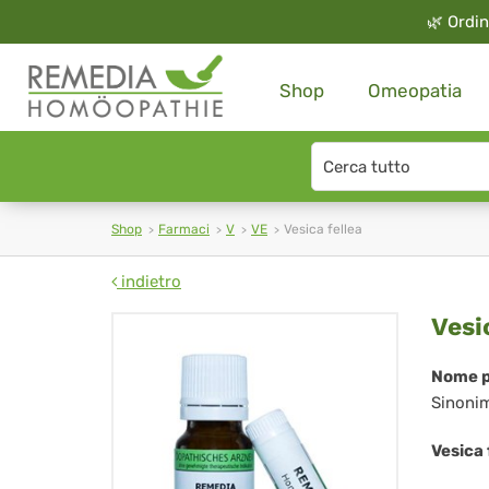
🌿
Ordin
Shop
Omeopatia
Search
type
Shop
Farmaci
V
VE
Vesica fellea
indietro
Ves
Vesi
fel
Nome p
Sinoni
Vesica 