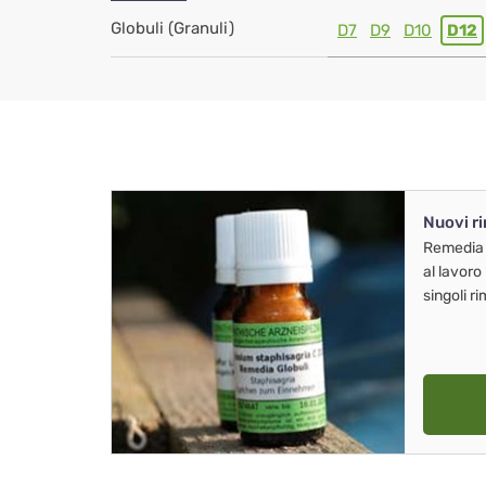
Globuli (Granuli)
D7
D9
D10
D12
Nuovi r
Remedia
al lavoro
singoli r