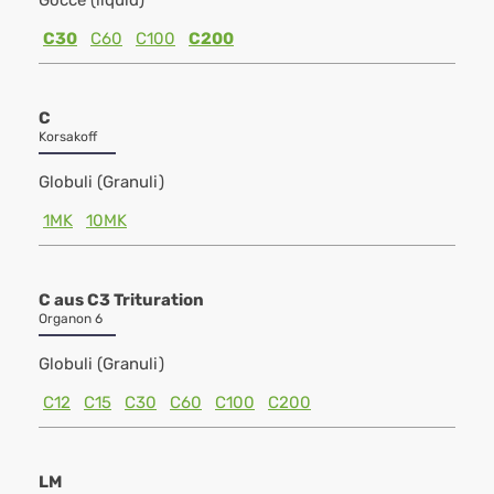
Gocce (liquid)
C30
C60
C100
C200
C
Korsakoff
Globuli (Granuli)
1MK
10MK
C aus C3 Trituration
Organon 6
Globuli (Granuli)
C12
C15
C30
C60
C100
C200
LM