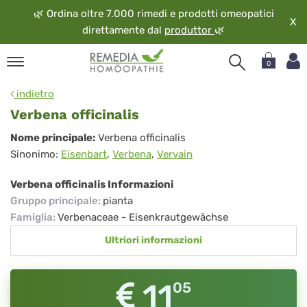
🌿
Ordina oltre 7.000 rimedi e prodotti omeopatici
X
direttamente dal
produttor
🌿
0
pand
indietro
ngua
Verbena officinalis
pand
Verbena
Nome principale:
Verbena officinalis
op
Sinonimo:
Eisenbart
,
Verbena
,
Vervain
officinalis
pand
eopatia
Verbena officinalis Informazioni
pand
Gruppo principale
:
pianta
vizio
Famiglia
:
Verbenaceae - Eisenkrautgewächse
pand
Ultriori informazioni
guardo
11
05