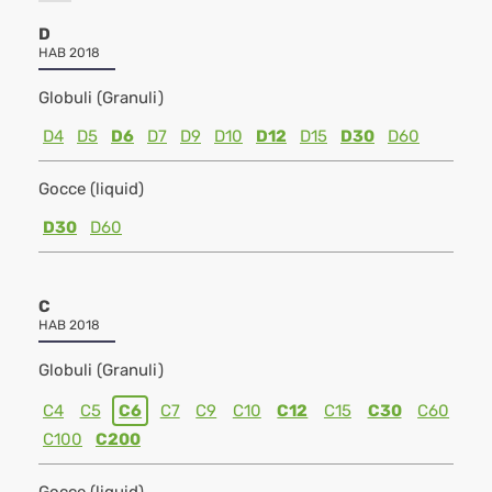
D
HAB 2018
Globuli (Granuli)
D4
D5
D6
D7
D9
D10
D12
D15
D30
D60
Gocce (liquid)
D30
D60
C
HAB 2018
Globuli (Granuli)
C4
C5
C6
C7
C9
C10
C12
C15
C30
C60
C100
C200