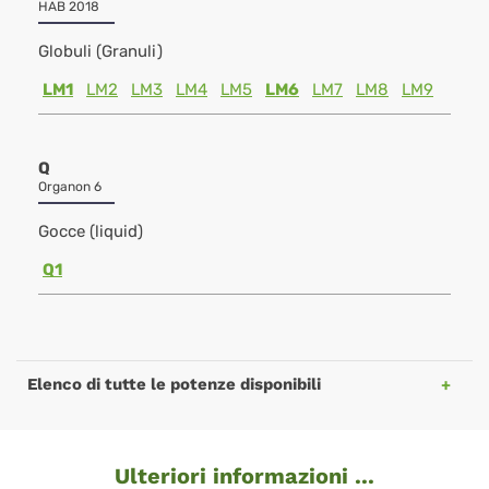
HAB 2018
Globuli (Granuli)
LM1
LM2
LM3
LM4
LM5
LM6
LM7
LM8
LM9
Q
Organon 6
Gocce (liquid)
Q1
Elenco di tutte le potenze disponibili
Ulteriori informazioni ...