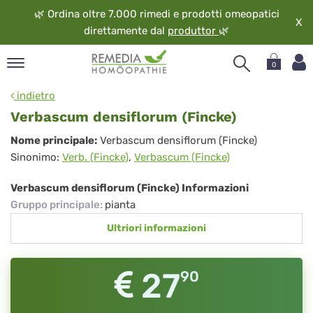
🌿
Ordina oltre 7.000 rimedi e prodotti omeopatici
X
direttamente dal
produttor
🌿
0
pand
indietro
ngua
Verbascum densiflorum (Fincke)
pand
Verbascum
Nome principale:
Verbascum densiflorum (Fincke)
op
Sinonimo:
Verb. (Fincke)
,
Verbascum (Fincke)
densiflorum
pand
eopatia
(Fincke)
Verbascum densiflorum (Fincke) Informazioni
pand
Gruppo principale
:
pianta
vizio
Ultriori informazioni
pand
guardo
27
90