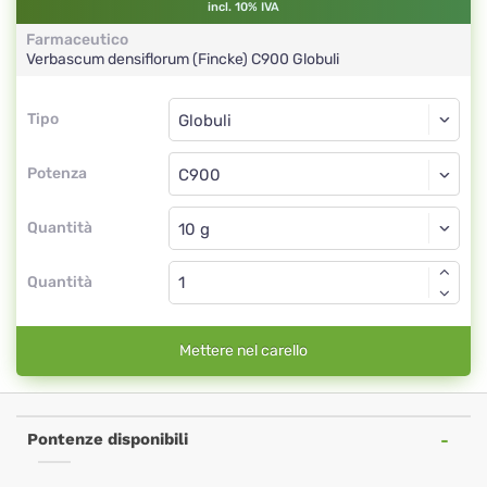
incl. 10% IVA
Farmaceutico
Verbascum densiflorum (Fincke)
C900
Globuli
Tipo
Tipo
Globuli
Potenza
C900
Globuli
Quantità
Quantità
Mettere nel carello
Pontenze disponibili