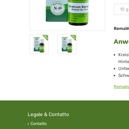
Tie
10 g
-
No.
RemaVet
49
Anw
Kreis
Hint
Unter
Schw
RemaVet
Legale & Contatto
Contatto