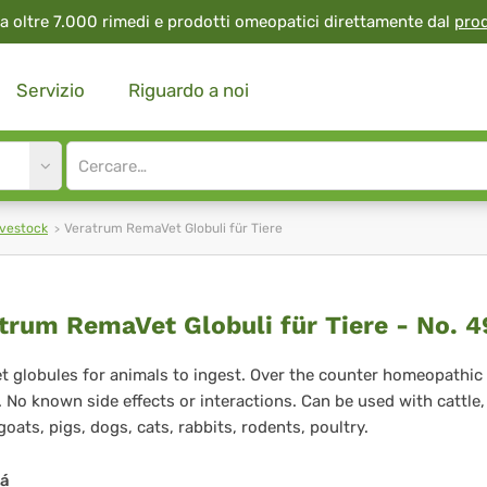
a oltre 7.000 rimedi e prodotti omeopatici direttamente dal
pro
Servizio
Riguardo a noi
Site
search
input
ivestock
Veratrum RemaVet Globuli für Tiere
ratrum
trum RemaVet Globuli für Tiere - No. 4
maVet
 globules for animals to ingest. Over the counter homeopathic
 No known side effects or interactions. Can be used with cattle,
buli
goats, pigs, dogs, cats, rabbits, rodents, poultry.
tá