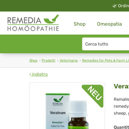
🌿
Ordin
Shop
Omeopatia
Search
type
Shop
Prodotti
Veterinaria
Remedies for Pets & Farm L
indietro
Ve
Vera
Re
RemaVet
remedy.
Glo
sheep, 
für
Quanti