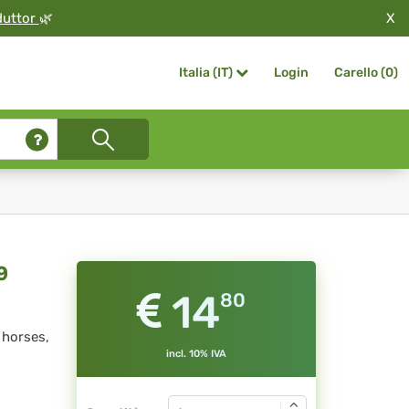
X
duttor
🌿
Login
Carello (
0
)
Italia (IT)
9
14
80
 horses,
incl. 10% IVA