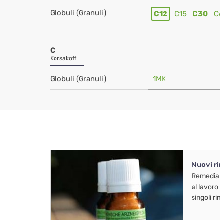
Globuli (Granuli)
C12
C15
C30
C
C
Korsakoff
Globuli (Granuli)
1MK
Nuovi r
Remedia
al lavoro
singoli r