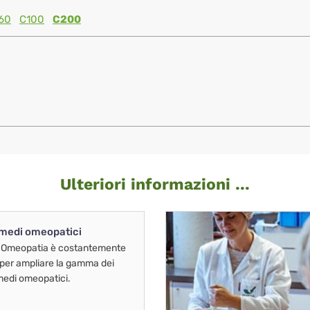
60
C100
C200
Ulteriori informazioni ...
imedi omeopatici
 Omeopatia è costantemente
 per ampliare la gamma dei
imedi omeopatici.