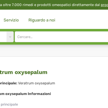
a oltre 7.000 rimedi e prodotti omeopatici direttamente dal
pro
Servizio
Riguardo a noi
Site
search
input
ratrum
trum oxysepalum
ysepalum
rincipale:
Veratrum oxysepalum
um oxysepalum Informazioni
principale