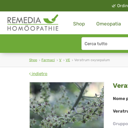
🌿
Ordin
Shop
Omeopatia
Search
type
Shop
Farmaci
V
VE
Veratrum oxysepalum
indietro
Ve
Vera
ox
Nome p
Veratr
Gruppo 