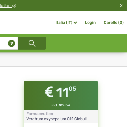
X
duttor
🌿
Login
Carello (
0
)
Italia (IT)
11
05
incl. 10% IVA
Farmaceutico
Veratrum oxysepalum
C12
Globuli