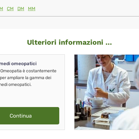
M
CM
DM
MM
Ulteriori informazioni ...
imedi omeopatici
 Omeopatia è costantemente
 per ampliare la gamma dei
imedi omeopatici.
Continua