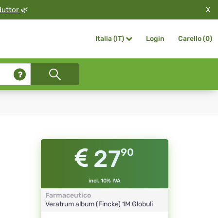
X
duttor
🌿
Login
Carello (
0
)
Italia (IT)
27
90
incl. 10% IVA
Farmaceutico
Veratrum album (Fincke)
1M
Globuli