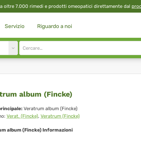
a oltre 7.000 rimedi e prodotti omeopatici direttamente dal
pro
Servizio
Riguardo a noi
Site
search
input
ratrum
trum album (Fincke)
bum
rincipale:
Veratrum album (Fincke)
mo:
Verat. (Fincke)
,
Veratrum (Fincke)
ncke)
um album (Fincke) Informazioni