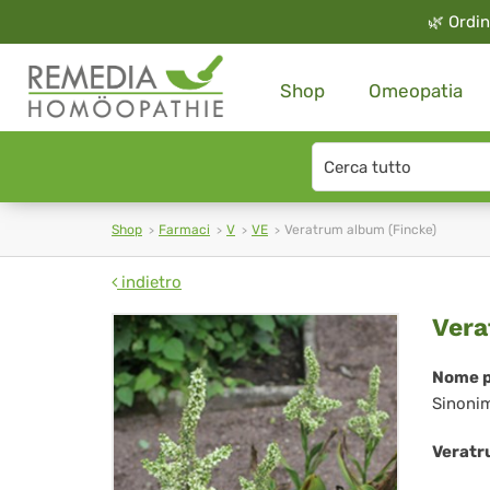
🌿
Ordin
Shop
Omeopatia
Search
type
Shop
Farmaci
V
VE
Veratrum album (Fincke)
indietro
Ve
Vera
al
Nome p
Sinoni
(Fi
Veratr