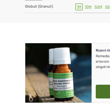
Globuli (Granuli)
1M
10M
50M
55
Nuovi r
Remedia
al lavoro
singoli r