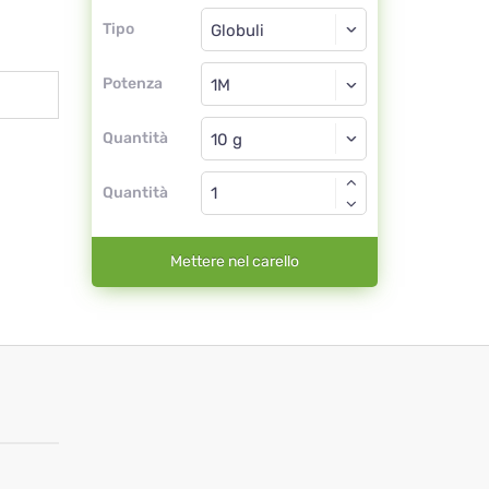
Tipo
Tipo
Globuli
Potenza
1M
Globuli
Quantità
Quantità
Mettere nel carello