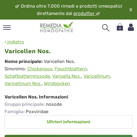
🌿
Ordina oltre 7.000 rimedi e prodotti omeopatici
X
direttamente dal
produttor
🌿
0
pand
indietro
ngua
Varicellen Nos.
pand
Varicellen
Nome principale:
Varicellen Nos.
op
Sinonimo:
Chickenpox
,
Feuchtblattern
,
Nos.
pand
Schafblatternnosode
,
Varicella Nos.
,
Varicellinum
,
eopatia
Varicellinum Nos.
,
Windpocken
pand
vizio
Varicellen Nos. Informazioni
pand
Gruppo principale
:
nosode
guardo
Famiglia
:
Poxviridae
Ultriori informazioni