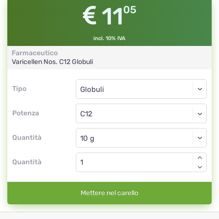
11
05
incl. 10% IVA
Farmaceutico
Varicellen Nos.
C12
Globuli
Tipo
Tipo
Globuli
Potenza
C12
Globuli
Quantità
Quantità
Mettere nel carello