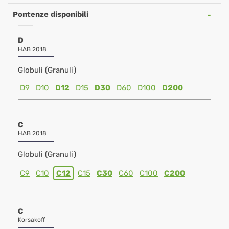
Pontenze disponibili
D
HAB 2018
Globuli (Granuli)
D9
D10
D12
D15
D30
D60
D100
D200
C
HAB 2018
Globuli (Granuli)
C9
C10
C12
C15
C30
C60
C100
C200
C
Korsakoff