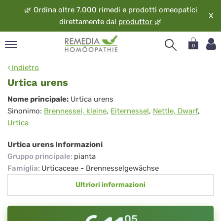
🌿
Ordina oltre 7.000 rimedi e prodotti omeopatici
X
direttamente dal
produttor
🌿
0
pand
indietro
ngua
Urtica urens
pand
Urtica
Nome principale:
Urtica urens
op
Sinonimo:
Brennessel, kleine
,
Eiternessel
,
Nettle, Dwarf
,
urens
pand
Urtica
eopatia
pand
Urtica urens Informazioni
vizio
Gruppo principale
:
pianta
pand
Famiglia
:
Urticaceae - Brennesselgewächse
guardo
Ultriori informazioni
05