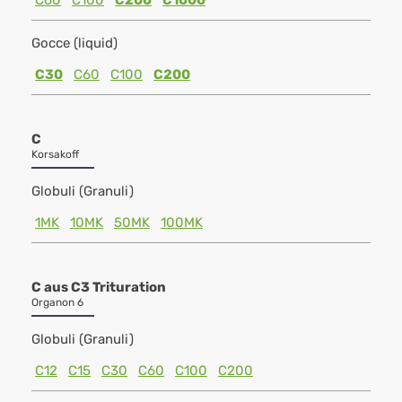
C60
C100
C200
C1000
Gocce (liquid)
C30
C60
C100
C200
C
Korsakoff
Globuli (Granuli)
1MK
10MK
50MK
100MK
C aus C3 Trituration
Organon 6
Globuli (Granuli)
C12
C15
C30
C60
C100
C200