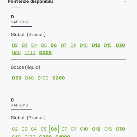
Pontenze disponibili
D
HAB 2018
Globuli (Granuli)
D2
D3
D4
D5
D6
D7
D9
D10
D12
D15
D30
D60
D100
D200
Gocce (liquid)
D30
D60
D100
D200
C
HAB 2018
Globuli (Granuli)
C2
C3
C4
C5
C6
C7
C9
C10
C12
C15
C30