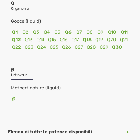
Q
Organon 6
Gocce (liquid)
Q1
Q2
Q3
Q4
Q5
Q6
Q7
Q8
Q9
Q10
Q11
Q12
Q13
Q14
Q15
Q16
Q17
Q18
Q19
Q20
Q21
Q22
Q23
Q24
Q25
Q26
Q27
Q28
Q29
Q30
Ø
Urtinktur
Mothertincture (liquid)
Ø
Elenco di tutte le potenze disponibili