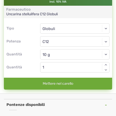
incl. 10% IVA
Farmaceutico
Uncarina stellulifera
C12
Globuli
Tipo
Tipo
Globuli
Potenza
C12
Globuli
Quantità
Quantità
Mettere nel carello
Pontenze disponibili