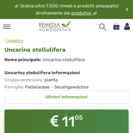
🌿
Ordina oltre 7.000 rimedi e prodotti omeopatici
X
direttamente dal
produttor
🌿
0
pand
indietro
ngua
Uncarina stellulifera
pand
Uncarina
Nome principale:
Uncarina stellulifera
op
stellulifera
pand
Uncarina stellulifera Informazioni
eopatia
Gruppo principale
:
pianta
pand
Famiglia
:
Pedaliaceae - Sesamgewächse
vizio
Ultriori informazioni
pand
guardo
11
05