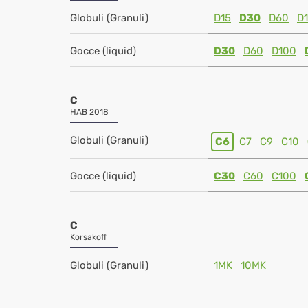
Globuli (Granuli)
D15
D30
D60
D
Gocce (liquid)
D30
D60
D100
C
HAB 2018
Globuli (Granuli)
C6
C7
C9
C10
Gocce (liquid)
C30
C60
C100
C
Korsakoff
Globuli (Granuli)
1MK
10MK