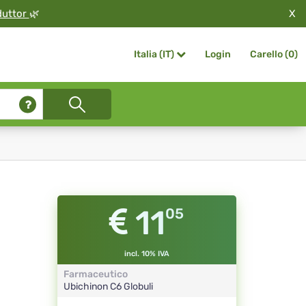
X
duttor
🌿
Login
Carello (
0
)
Italia (IT)
11
05
incl. 10% IVA
Farmaceutico
Ubichinon
C6
Globuli