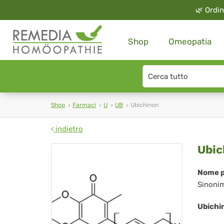
🌿
Ordin
Shop
Omeopatia
Search
type
Shop
Farmaci
U
UB
Ubichinon
indietro
Ubi
Ubic
Nome p
Sinoni
Ubichi