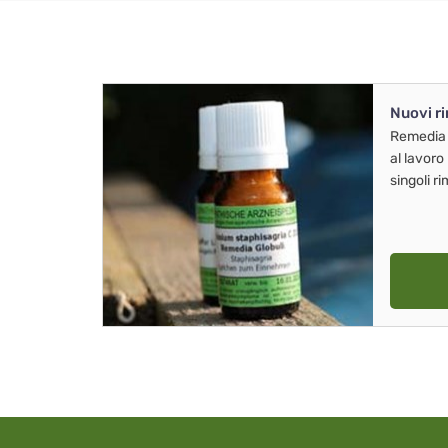
Nuovi r
Remedia
al lavoro
singoli r