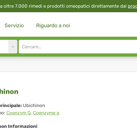
a oltre 7.000 rimedi e prodotti omeopatici direttamente dal
pro
Servizio
Riguardo a noi
Site
search
input
chinon
hinon
rincipale:
Ubichinon
mo:
Coenzym Q
,
Coenzyme q
non Informazioni