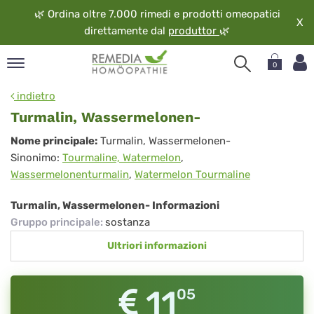
🌿
Ordina oltre 7.000 rimedi e prodotti omeopatici
X
direttamente dal
produttor
🌿
0
pand
indietro
ngua
Turmalin, Wassermelonen-
pand
Turmalin,
Nome principale:
Turmalin, Wassermelonen-
op
Sinonimo:
Tourmaline, Watermelon
,
Wassermelonen-
pand
Wassermelonenturmalin
,
Watermelon Tourmaline
eopatia
pand
Turmalin, Wassermelonen- Informazioni
vizio
Gruppo principale
:
sostanza
pand
Ultriori informazioni
guardo
11
05