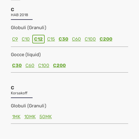
C
HAB 2018
Globuli (Granuli)
C9
C10
C12
C15
C30
C60
C100
C200
Gocce (liquid)
C30
C60
C100
C200
C
Korsakoff
Globuli (Granuli)
1MK
10MK
50MK