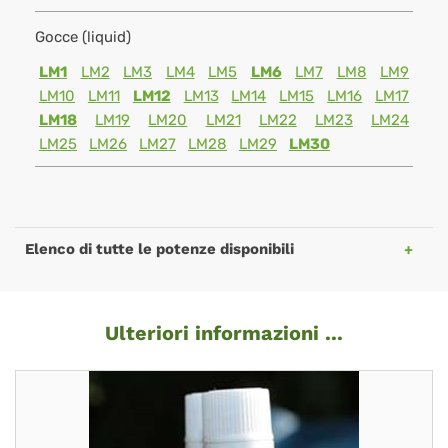
Gocce (liquid)
LM1
LM2
LM3
LM4
LM5
LM6
LM7
LM8
LM9
LM10
LM11
LM12
LM13
LM14
LM15
LM16
LM17
LM18
LM19
LM20
LM21
LM22
LM23
LM24
LM25
LM26
LM27
LM28
LM29
LM30
Elenco di tutte le potenze disponibili
Ulteriori informazioni ...