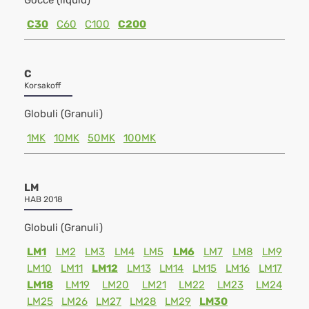
Gocce (liquid)
C30
C60
C100
C200
C
Korsakoff
Globuli (Granuli)
1MK
10MK
50MK
100MK
LM
HAB 2018
Globuli (Granuli)
LM1
LM2
LM3
LM4
LM5
LM6
LM7
LM8
LM9
LM10
LM11
LM12
LM13
LM14
LM15
LM16
LM17
LM18
LM19
LM20
LM21
LM22
LM23
LM24
LM25
LM26
LM27
LM28
LM29
LM30