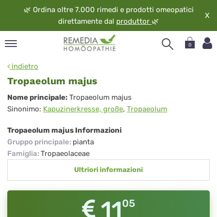
🌿
Ordina oltre 7.000 rimedi e prodotti omeopatici
X
direttamente dal
produttor
🌿
0
pand
indietro
ngua
Tropaeolum majus
pand
Tropaeolum
Nome principale:
Tropaeolum majus
op
Sinonimo:
Kapuzinerkresse, große
,
Tropaeolum
majus
pand
eopatia
Tropaeolum majus Informazioni
pand
Gruppo principale
:
pianta
vizio
Famiglia
:
Tropaeolaceae
pand
Ultriori informazioni
guardo
11
05