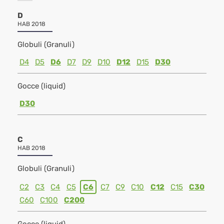
D
HAB 2018
Globuli (Granuli)
D4
D5
D6
D7
D9
D10
D12
D15
D30
Gocce (liquid)
D30
C
HAB 2018
Globuli (Granuli)
C2
C3
C4
C5
C6
C7
C9
C10
C12
C15
C30
C60
C100
C200