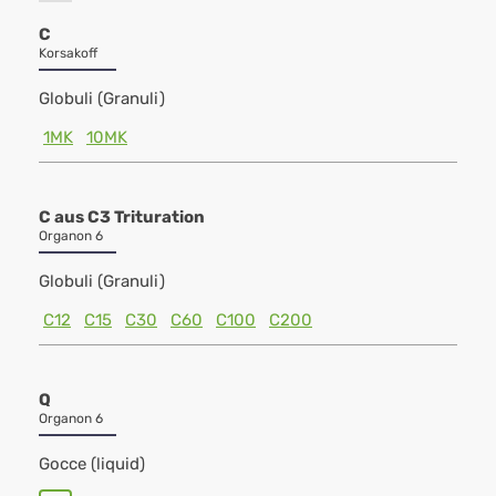
C
Korsakoff
Globuli (Granuli)
1MK
10MK
C aus C3 Trituration
Organon 6
Globuli (Granuli)
C12
C15
C30
C60
C100
C200
Q
Organon 6
Gocce (liquid)