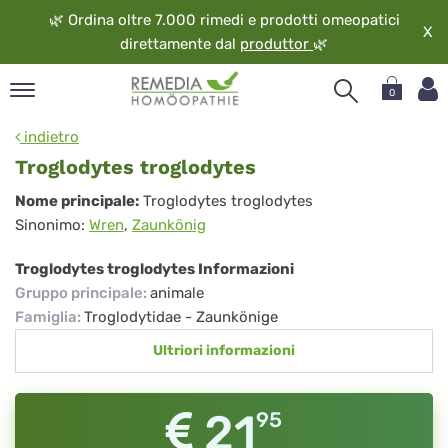
🌿
Ordina oltre 7.000 rimedi e prodotti omeopatici
X
direttamente dal
produttor
🌿
0
pand
indietro
ngua
Troglodytes troglodytes
pand
Troglodytes
Nome principale:
Troglodytes troglodytes
op
Sinonimo:
Wren
,
Zaunkönig
troglodytes
pand
eopatia
Troglodytes troglodytes Informazioni
pand
Gruppo principale
:
animale
vizio
Famiglia
:
Troglodytidae - Zaunkönige
pand
Ultriori informazioni
guardo
21
95