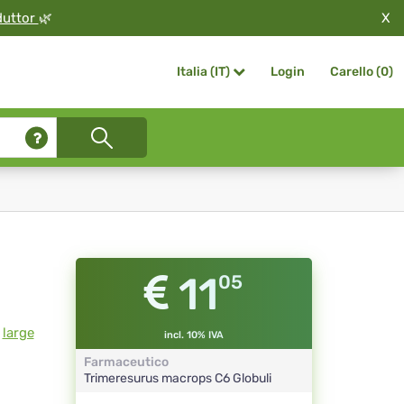
X
duttor
🌿
Login
Carello (
0
)
Italia (IT)
11
05
,
large
incl. 10% IVA
Farmaceutico
Trimeresurus macrops
C6
Globuli