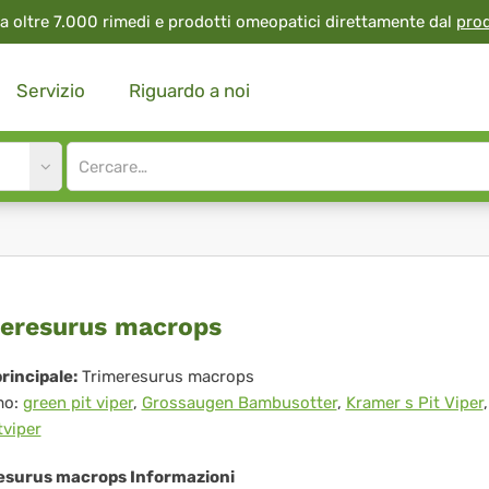
a oltre 7.000 rimedi e prodotti omeopatici direttamente dal
pro
Servizio
Riguardo a noi
Site
search
input
meresurus
eresurus macrops
crops
rincipale:
Trimeresurus macrops
mo:
green pit viper
,
Grossaugen Bambusotter
,
Kramer s Pit Viper
tviper
esurus macrops Informazioni