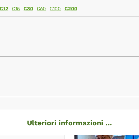
C12
C15
C30
C60
C100
C200
Ulteriori informazioni ...