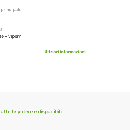
principale
e
ia
ae - Vipern
Ultriori informazioni
tutte le potenze disponibili