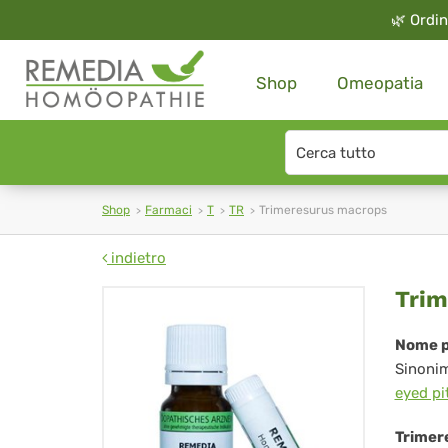
🌿
Ordin
Shop
Omeopatia
Search
type
Shop
Farmaci
T
TR
Trimeresurus macrops
indietro
Tri
Trim
ma
Nome p
Sinoni
eyed pi
Trimer