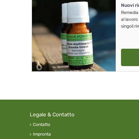
Nuovi r
Remedia
al lavoro
singoli r
Legale & Contatto
Contatto
Impronta