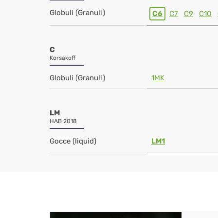
Globuli (Granuli)
C6
C7
C9
C10
C
Korsakoff
Globuli (Granuli)
1MK
LM
HAB 2018
Gocce (liquid)
LM1