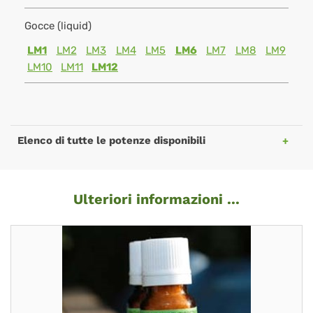
Gocce (liquid)
LM1
LM2
LM3
LM4
LM5
LM6
LM7
LM8
LM9
LM10
LM11
LM12
Elenco di tutte le potenze disponibili
Ulteriori informazioni ...