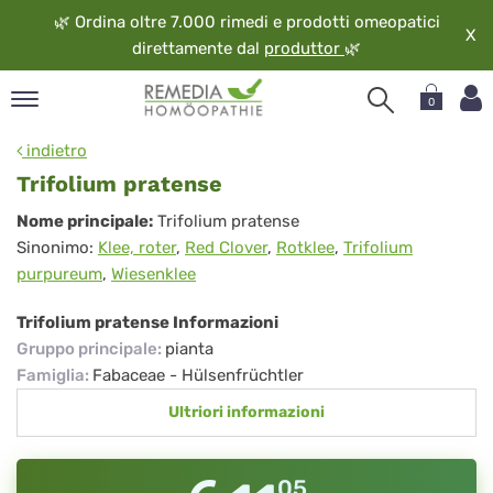
🌿
Ordina oltre 7.000 rimedi e prodotti omeopatici
X
direttamente dal
produttor
🌿
0
pand
indietro
ngua
Trifolium pratense
pand
Trifolium
Nome principale:
Trifolium pratense
op
Sinonimo:
Klee, roter
,
Red Clover
,
Rotklee
,
Trifolium
pratense
pand
purpureum
,
Wiesenklee
eopatia
pand
Trifolium pratense Informazioni
vizio
Gruppo principale
:
pianta
pand
Famiglia
:
Fabaceae - Hülsenfrüchtler
guardo
Ultriori informazioni
05