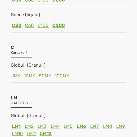
C30
C60
C100
C200
Gocce (liquid)
C30
C60
C100
C200
C
Korsakoff
Globuli (Granuli)
1MK
10MK
50MK
100MK
LM
HAB 2018
Globuli (Granuli)
LM1
LM2
LM3
LM4
LM5
LM6
LM7
LM8
LM9
LM10
LM11
LM12