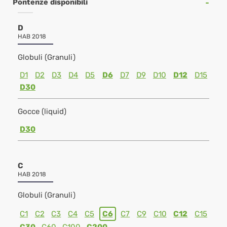
Pontenze disponibili
D
HAB 2018
Globuli (Granuli)
D1
D2
D3
D4
D5
D6
D7
D9
D10
D12
D15
D30
Gocce (liquid)
D30
C
HAB 2018
Globuli (Granuli)
C1
C2
C3
C4
C5
C6
C7
C9
C10
C12
C15