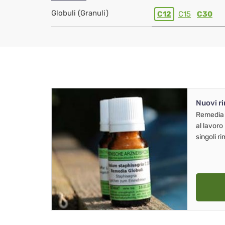
Globuli (Granuli)
C12
C15
C30
Nuovi r
Remedia
al lavoro
singoli r