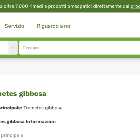
a oltre 7.000 rimedi e prodotti omeopatici direttamente dal
pro
Servizio
Riguardo a noi
Site
search
input
ametes
etes gibbosa
bosa
rincipale:
Trametes gibbosa
es gibbosa Informazioni
principale