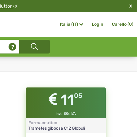
X
duttor
🌿
Login
Carello (
0
)
Italia (IT)
11
05
incl. 10% IVA
Farmaceutico
Trametes gibbosa
C12
Globuli