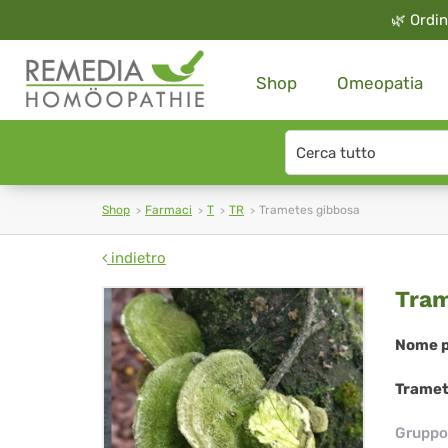
🌿
Ordin
Shop
Omeopatia
Search
type
Shop
Farmaci
T
TR
Trametes gibbosa
indietro
Tr
Tram
gib
Nome p
Tramet
Gruppo 