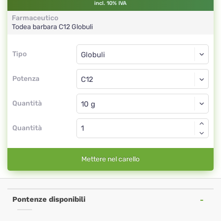
incl. 10% IVA
Farmaceutico
Todea barbara
C12
Globuli
Tipo
Tipo
Globuli
Potenza
C12
Globuli
Quantità
Quantità
Mettere nel carello
Pontenze disponibili