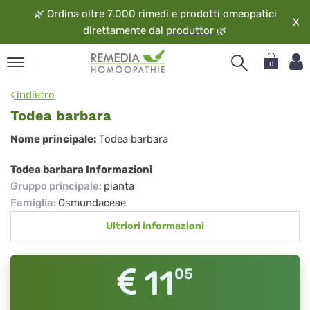
🌿
Ordina oltre 7.000 rimedi e prodotti omeopatici
X
direttamente dal
produttor
🌿
0
pand
indietro
ngua
Todea barbara
pand
Todea
Nome principale:
Todea barbara
op
barbara
pand
Todea barbara Informazioni
eopatia
Gruppo principale
:
pianta
pand
Famiglia
:
Osmundaceae
vizio
Ultriori informazioni
pand
guardo
11
05