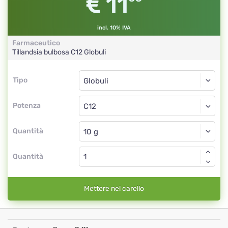
11
incl. 10% IVA
Farmaceutico
Tillandsia bulbosa
C12
Globuli
Tipo
Tipo
Globuli
Potenza
C12
Globuli
Quantità
Quantità
Mettere nel carello