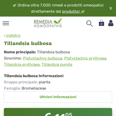
🌿
Ordina oltre 7.000 rimedi e prodotti omeopatici
X
direttamente dal
produttor
🌿
0
pand
indietro
ngua
Tillandsia bulbosa
pand
Tillandsia
Nome principale:
Tillandsia bulbosa
op
Sinonimo:
Platystachys bulbosa
,
Platystachys erythraea
,
bulbosa
pand
Tillandsia erythraea
,
Tillandsia pumila
eopatia
pand
Tillandsia bulbosa Informazioni
vizio
Gruppo principale
:
pianta
pand
Famiglia
:
Bromeliaceae
guardo
Ultriori informazioni
05