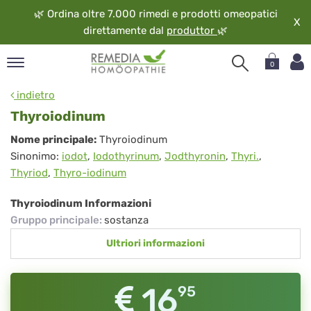
🌿
Ordina oltre 7.000 rimedi e prodotti omeopatici
X
direttamente dal
produttor
🌿
0
pand
indietro
ngua
Thyroiodinum
pand
Thyroiodinum
Nome principale:
Thyroiodinum
op
Sinonimo:
iodot
,
Iodothyrinum
,
Jodthyronin
,
Thyri.
,
pand
Thyriod
,
Thyro-iodinum
eopatia
pand
Thyroiodinum Informazioni
vizio
Gruppo principale
:
sostanza
pand
Ultriori informazioni
guardo
16
95