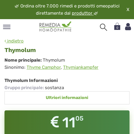
🌿
Ordina oltre 7.000 rimedi e prodotti omeopatici
X
direttamente dal
produttor
🌿
0
pand
indietro
ngua
Thymolum
pand
Thymolum
Nome principale:
Thymolum
op
Sinonimo:
Thyme Camphor
,
Thymiankampfer
pand
eopatia
Thymolum Informazioni
pand
Gruppo principale
:
sostanza
vizio
Ultriori informazioni
pand
guardo
11
05