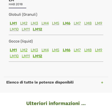
LM
HAB 2018
Globuli (Granuli)
LM1
LM2
LM3
LM4
LM5
LM6
LM7
LM8
LM9
LM10
LM11
LM12
Gocce (liquid)
LM1
LM2
LM3
LM4
LM5
LM6
LM7
LM8
LM9
LM10
LM11
LM12
Elenco di tutte le potenze disponibili
Ulteriori informazioni ...