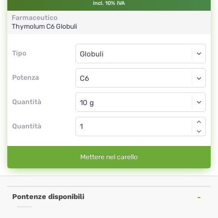
incl. 10% IVA
Farmaceutico
Thymolum
C6
Globuli
Tipo
Tipo
Globuli
Potenza
C6
Globuli
Quantità
Quantità
Mettere nel carello
Pontenze disponibili