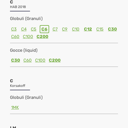
C
HAB 2018
Globuli (Granuli)
C3
C4
C5
C6
C7
C9
C10
C12
C15
C30
C60
C100
C200
Gocce (liquid)
C30
C60
C100
C200
C
Korsakoff
Globuli (Granuli)
1MK