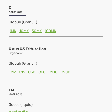
C
Korsakoff
Globuli (Granuli)
1MK
10MK
50MK
100MK
C aus C3 Trituration
Organon 6
Globuli (Granuli)
C12
C15
C30
C60
C100
C200
LM
HAB 2018
Gocce (liquid)