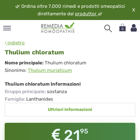
🌿
Ordina oltre 7.000 rimedi e prodotti omeopatici
X
direttamente dal
produttor
🌿
0
pand
indietro
ngua
Thulium chloratum
pand
Thulium
Nome principale:
Thulium chloratum
op
Sinonimo:
Thulium muriaticum
chloratum
pand
eopatia
Thulium chloratum Informazioni
pand
Gruppo principale
:
sostanza
vizio
Famiglia
:
Lanthanides
pand
Ultriori informazioni
guardo
21
95