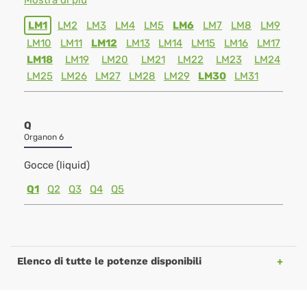
Mostra di piu
LM1
LM2
LM3
LM4
LM5
LM6
LM7
LM8
LM9
LM10
LM11
LM12
LM13
LM14
LM15
LM16
LM17
LM18
LM19
LM20
LM21
LM22
LM23
LM24
LM25
LM26
LM27
LM28
LM29
LM30
LM31
Q
Organon 6
Gocce (liquid)
Q1
Q2
Q3
Q4
Q5
Elenco di tutte le potenze disponibili