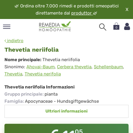
🌿
Ordina oltre 7.000 rimedi e prodotti omeopatici
X
direttamente dal
produttor
🌿
0
pand
indietro
ngua
Thevetia neriifolia
pand
Thevetia
Nome principale:
Thevetia neriifolia
op
Sinonimo:
Ahovai-Baum
,
Cerbera thevetia
,
Schellenbaum
,
neriifolia
pand
Thevetia
,
Thevetia nerifolia
eopatia
pand
Thevetia neriifolia Informazioni
vizio
Gruppo principale
:
pianta
pand
Famiglia
:
Apocynaceae - Hundsgiftgewächse
guardo
Ultriori informazioni
05