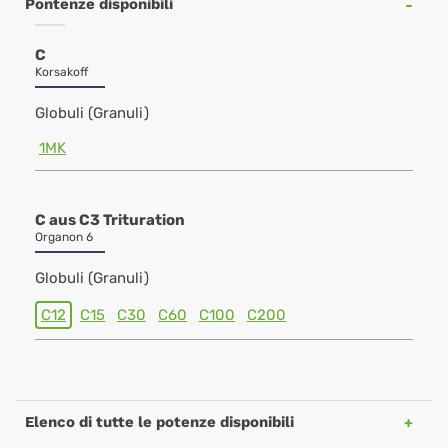
Pontenze disponibili
C
Korsakoff
Globuli (Granuli)
1MK
C aus C3 Trituration
Organon 6
Globuli (Granuli)
C12
C15
C30
C60
C100
C200
Elenco di tutte le potenze disponibili