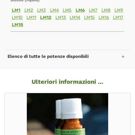
LM1
LM2
LM3
LM4
LM5
LM6
LM7
LM8
LM9
LM10
LM11
LM12
LM13
LM14
LM15
LM16
LM17
LM18
Elenco di tutte le potenze disponibili
Ulteriori informazioni ...