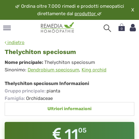
🌿
Ordina oltre 7.000 rimedi e prodotti omeopatici
X
direttamente dal
produttor
🌿
0
pand
indietro
ngua
Thelychiton speciosum
pand
Thelychiton
Nome principale:
Thelychiton speciosum
op
Sinonimo:
Dendrobium speciosum
,
King orchid
speciosum
pand
eopatia
Thelychiton speciosum Informazioni
pand
Gruppo principale
:
pianta
vizio
Famiglia
:
Orchidaceae
pand
Ultriori informazioni
guardo
11
05