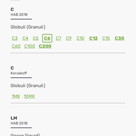
C
HAB 2018
Globuli (Granuli)
C3
C4
C5
C6
C7
C9
C10
C12
C15
C30
C60
C100
C200
C
Korsakoff
Globuli (Granuli)
1MK
10MK
LM
HAB 2018
Gocce (liquid)