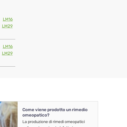
LM16
LM29
LM16
LM29
Come viene prodotto un rimedio
omeopatico?
La produzione di rimedi omeopatici