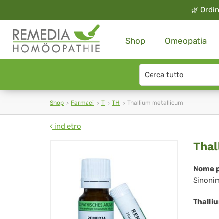
🌿
Ordin
Shop
Omeopatia
Search
type
Shop
Farmaci
T
TH
Thallium metallicum
indietro
Tha
Thal
met
Nome p
Sinoni
Thalli