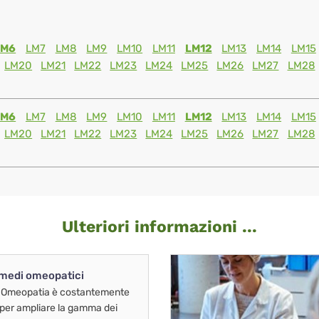
LM6
LM7
LM8
LM9
LM10
LM11
LM12
LM13
LM14
LM15
LM20
LM21
LM22
LM23
LM24
LM25
LM26
LM27
LM28
LM6
LM7
LM8
LM9
LM10
LM11
LM12
LM13
LM14
LM15
LM20
LM21
LM22
LM23
LM24
LM25
LM26
LM27
LM28
Ulteriori informazioni ...
imedi omeopatici
 Omeopatia è costantemente
 per ampliare la gamma dei