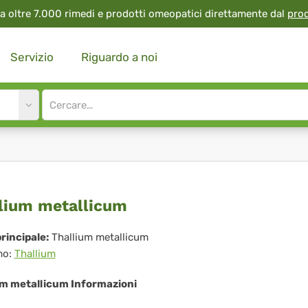
a oltre 7.000 rimedi e prodotti omeopatici direttamente dal
pro
Servizio
Riguardo a noi
Site
search
input
llium
lium metallicum
allicum
rincipale:
Thallium metallicum
mo:
Thallium
um metallicum Informazioni