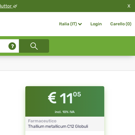
X
duttor
🌿
Login
Carello (
0
)
Italia (IT)
11
05
incl. 10% IVA
Farmaceutico
Thallium metallicum
C12
Globuli