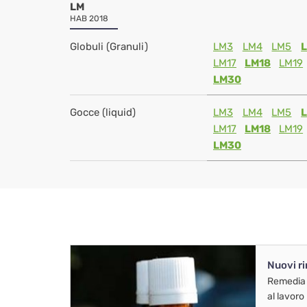
LM
HAB 2018
Globuli (Granuli)
LM3
LM4
LM5
LM17
LM18
LM19
LM30
Gocce (liquid)
LM3
LM4
LM5
LM17
LM18
LM19
LM30
Nuovi r
Remedia
al lavoro