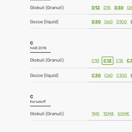
Globuli (Granuli)
D12
D15
D30
D
Gocce (liquid)
D30
D60
D100
C
HAB 2018
Globuli (Granuli)
C10
C12
C15
C
Gocce (liquid)
C30
C60
C100
C
Korsakoff
Globuli (Granuli)
1MK
10MK
50MK