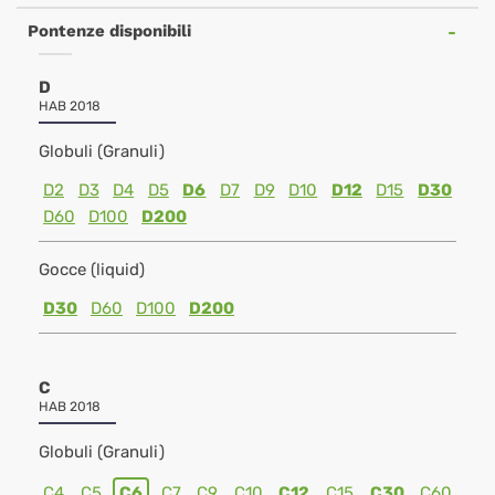
Pontenze disponibili
D
HAB 2018
Globuli (Granuli)
D2
D3
D4
D5
D6
D7
D9
D10
D12
D15
D30
D60
D100
D200
Gocce (liquid)
D30
D60
D100
D200
C
HAB 2018
Globuli (Granuli)
C4
C5
C6
C7
C9
C10
C12
C15
C30
C60