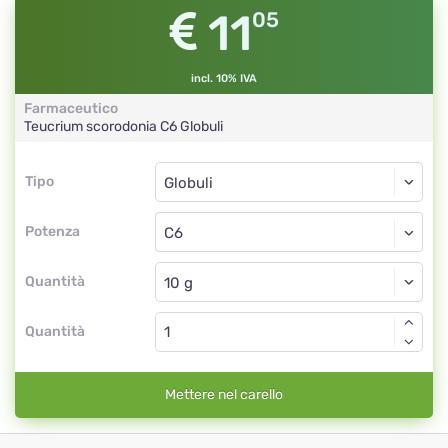
11
05
incl. 10% IVA
Farmaceutico
Teucrium scorodonia
C6
Globuli
Tipo
Tipo
Globuli
Potenza
C6
Globuli
Quantità
Quantità
Mettere nel carello