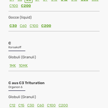
C100
C200
Gocce (liquid)
C30
C60
C100
C200
C
Korsakoff
Globuli (Granuli)
1MK
10MK
C aus C3 Trituration
Organon 6
Globuli (Granuli)
C12
C15
C30
C60
C100
C200