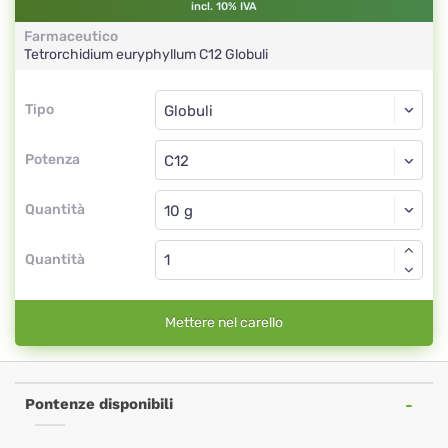
incl. 10% IVA
Farmaceutico
Tetrorchidium euryphyllum
C12
Globuli
Tipo
Tipo
Globuli
Potenza
C12
Globuli
Quantità
Quantità
Mettere nel carello
Pontenze disponibili