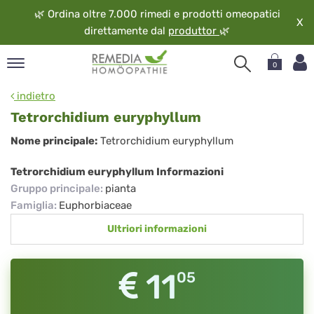
🌿
Ordina oltre 7.000 rimedi e prodotti omeopatici
X
direttamente dal
produttor
🌿
0
pand
indietro
ngua
Tetrorchidium euryphyllum
pand
Tetrorchidium
Nome principale:
Tetrorchidium euryphyllum
op
euryphyllum
pand
Tetrorchidium euryphyllum Informazioni
eopatia
Gruppo principale
:
pianta
pand
Famiglia
:
Euphorbiaceae
vizio
Ultriori informazioni
pand
guardo
11
05