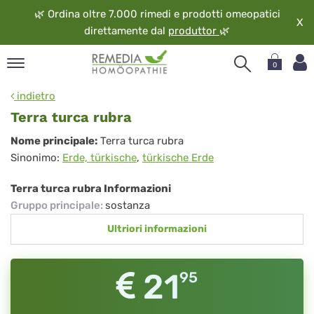
🌿
Ordina oltre 7.000 rimedi e prodotti omeopatici
X
direttamente dal
produttor
🌿
0
pand
indietro
ngua
Terra turca rubra
pand
Terra
Nome principale:
Terra turca rubra
op
Sinonimo:
Erde, türkische
,
türkische Erde
turca
pand
eopatia
rubra
Terra turca rubra Informazioni
pand
Gruppo principale
:
sostanza
vizio
Ultriori informazioni
pand
guardo
21
95