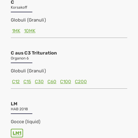
C
Korsakoff
Globuli (Granuli)
1MK
10MK
C aus C3 Trituration
Organon 6
Globuli (Granuli)
C12
C15
C30
C60
C100
C200
LM
HAB 2018
Gocce (liquid)
LM1