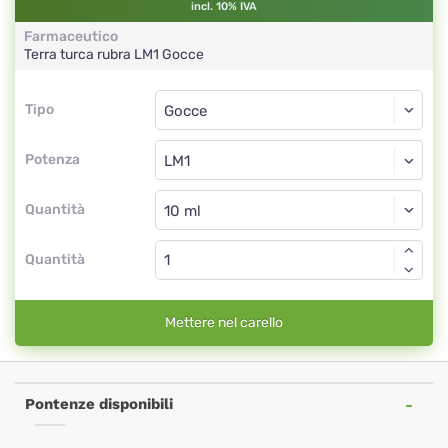
incl. 10% IVA
Farmaceutico
Terra turca rubra
LM1
Gocce
Tipo
Tipo
Gocce
Potenza
LM1
Gocce
Quantità
Quantità
Mettere nel carello
Pontenze disponibili