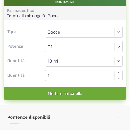
incl. 10% IVA
Farmaceutico
Terminalia oblonga
Q1
Gocce
Tipo
Tipo
Gocce
Potenza
Q1
Gocce
Quantità
Quantità
Mettere nel carello
Pontenze disponibili