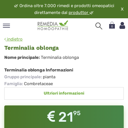
🌿
Ordina oltre 7.000 rimedi e prodotti omeopatici
X
direttamente dal
produttor
🌿
0
pand
indietro
ngua
Terminalia oblonga
pand
Terminalia
Nome principale:
Terminalia oblonga
op
oblonga
pand
Terminalia oblonga Informazioni
eopatia
Gruppo principale
:
pianta
pand
Famiglia
:
Combretaceae
vizio
Ultriori informazioni
pand
guardo
21
95