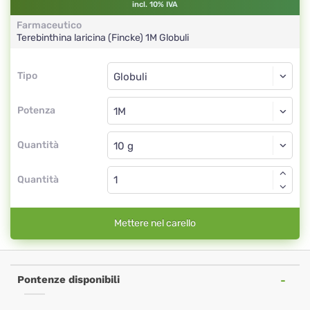
incl. 10% IVA
Farmaceutico
Terebinthina laricina (Fincke)
1M
Globuli
Tipo
Tipo
Globuli
Potenza
1M
Globuli
Quantità
Quantità
Mettere nel carello
Pontenze disponibili