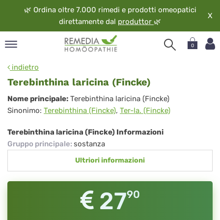
🌿
Ordina oltre 7.000 rimedi e prodotti omeopatici
X
direttamente dal
produttor
🌿
0
pand
indietro
ngua
Terebinthina laricina (Fincke)
pand
Terebinthina
Nome principale:
Terebinthina laricina (Fincke)
op
Sinonimo:
Terebinthina (Fincke)
,
Ter-la. (Fincke)
laricina
pand
eopatia
(Fincke)
Terebinthina laricina (Fincke) Informazioni
pand
Gruppo principale
:
sostanza
vizio
Ultriori informazioni
pand
guardo
27
90