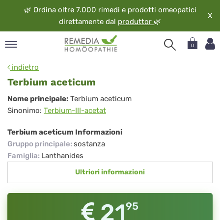
🌿
Ordina oltre 7.000 rimedi e prodotti omeopatici
X
direttamente dal
produttor
🌿
0
pand
indietro
ngua
Terbium aceticum
pand
Terbium
Nome principale:
Terbium aceticum
op
Sinonimo:
Terbium-III-acetat
aceticum
pand
eopatia
Terbium aceticum Informazioni
pand
Gruppo principale
:
sostanza
vizio
Famiglia
:
Lanthanides
pand
Ultriori informazioni
guardo
21
95