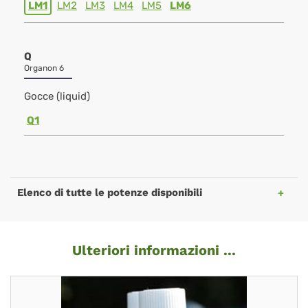
LM1
LM2
LM3
LM4
LM5
LM6
Q
Organon 6
Gocce (liquid)
Q1
Elenco di tutte le potenze disponibili
Ulteriori informazioni ...