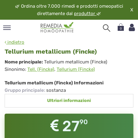
🌿
Ordina oltre 7.000 rimedi e prodotti omeopatici
X
direttamente dal
produttor
🌿
0
pand
indietro
ngua
Tellurium metallicum (Fincke)
pand
Tellurium
Nome principale:
Tellurium metallicum (Fincke)
op
Sinonimo:
Tell. (Fincke)
,
Tellurium (Fincke)
metallicum
pand
eopatia
(Fincke)
Tellurium metallicum (Fincke) Informazioni
pand
Gruppo principale
:
sostanza
vizio
Ultriori informazioni
pand
guardo
27
90