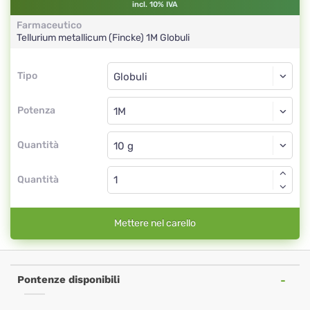
incl. 10% IVA
Farmaceutico
Tellurium metallicum (Fincke)
1M
Globuli
Tipo
Tipo
Globuli
Potenza
1M
Globuli
Quantità
Quantità
Mettere nel carello
Pontenze disponibili