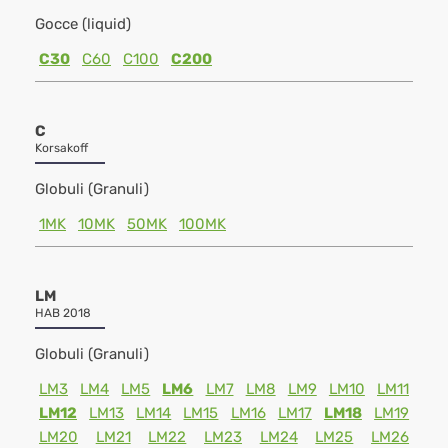
Gocce (liquid)
C30
C60
C100
C200
C
Korsakoff
Globuli (Granuli)
1MK
10MK
50MK
100MK
LM
HAB 2018
Globuli (Granuli)
LM3
LM4
LM5
LM6
LM7
LM8
LM9
LM10
LM11
LM12
LM13
LM14
LM15
LM16
LM17
LM18
LM19
LM20
LM21
LM22
LM23
LM24
LM25
LM26