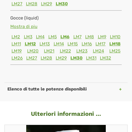
LM27
LM28
LM29
LM30
Gocce (liquid)
Mostra di piu
LM2
LM3
LM4
LM5
LM6
LM7
LM8
LM9
LM10
LM11
LM12
LM13
LM14
LM15
LM16
LM17
LM18
LM19
LM20
LM21
LM22
LM23
LM24
LM25
LM26
LM27
LM28
LM29
LM30
LM31
LM32
Elenco di tutte le potenze disponibili
Ulteriori informazioni ...