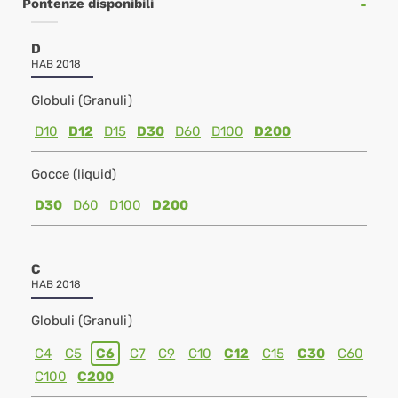
Pontenze disponibili
D
HAB 2018
Globuli (Granuli)
D10
D12
D15
D30
D60
D100
D200
Gocce (liquid)
D30
D60
D100
D200
C
HAB 2018
Globuli (Granuli)
C4
C5
C6
C7
C9
C10
C12
C15
C30
C60
C100
C200