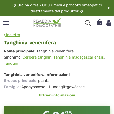
🌿
Ordina oltre 7.000 rimedi e prodotti omeopatici
X
direttamente dal
produttor
🌿
0
pand
indietro
ngua
Tanghinia venenifera
pand
Tanghinia
Nome principale:
Tanghinia venenifera
op
Sinonimo:
Cerbera tanghin
,
Tanghinia madagascariensis
,
venenifera
pand
Tanquin
eopatia
pand
Tanghinia venenifera Informazioni
vizio
Gruppo principale
:
pianta
pand
Famiglia
:
Apocynaceae - Hundsgiftgewächse
guardo
Ultriori informazioni
95