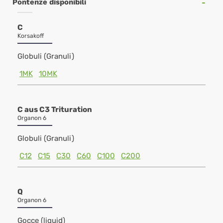
Pontenze disponibili
C
Korsakoff
Globuli (Granuli)
1MK
10MK
C aus C3 Trituration
Organon 6
Globuli (Granuli)
C12
C15
C30
C60
C100
C200
Q
Organon 6
Gocce (liquid)