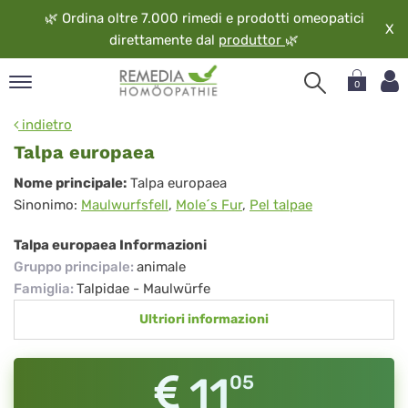
🌿
Ordina oltre 7.000 rimedi e prodotti omeopatici
X
direttamente dal
produttor
🌿
0
pand
indietro
ngua
Talpa europaea
pand
Talpa
Nome principale:
Talpa europaea
op
Sinonimo:
Maulwurfsfell
,
Mole´s Fur
,
Pel talpae
europaea
pand
eopatia
Talpa europaea Informazioni
pand
Gruppo principale
:
animale
vizio
Famiglia
:
Talpidae - Maulwürfe
pand
Ultriori informazioni
guardo
11
05