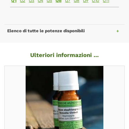
Q1
Q2
Q3
Q4
Q5
Q6
Q7
Q8
Q9
Q10
Q11
Elenco di tutte le potenze disponibili
Ulteriori informazioni ...