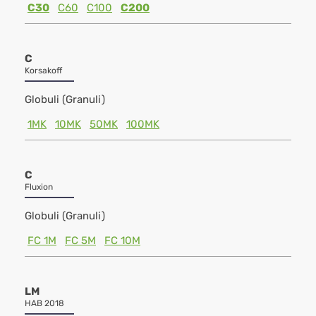
C30
C60
C100
C200
C
Korsakoff
Globuli (Granuli)
1MK
10MK
50MK
100MK
C
Fluxion
Globuli (Granuli)
FC 1M
FC 5M
FC 10M
LM
HAB 2018