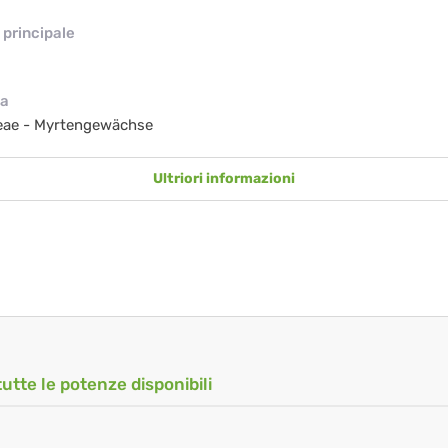
principale
ia
eae - Myrtengewächse
Ultriori informazioni
tutte le potenze disponibili