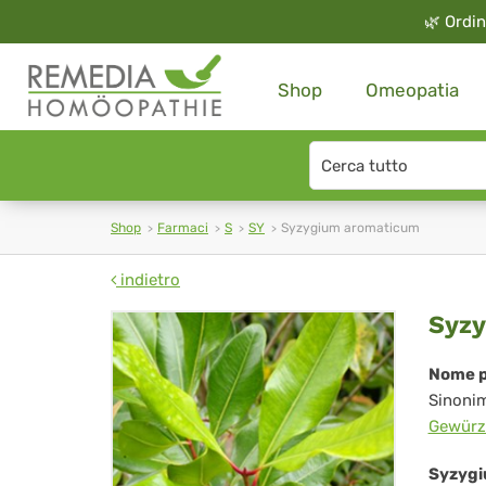
🌿
Ordin
Shop
Omeopatia
Search
type
Shop
Farmaci
S
SY
Syzygium aromaticum
indietro
Sy
Syzy
ar
Nome p
Sinoni
Gewürz
Syzygi