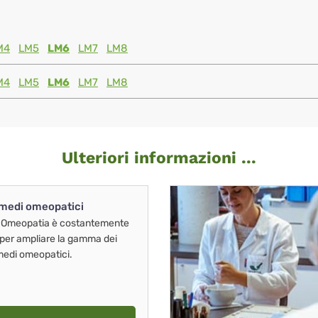
M4
LM5
LM6
LM7
LM8
M4
LM5
LM6
LM7
LM8
Ulteriori informazioni ...
imedi omeopatici
 Omeopatia è costantemente
 per ampliare la gamma dei
imedi omeopatici.