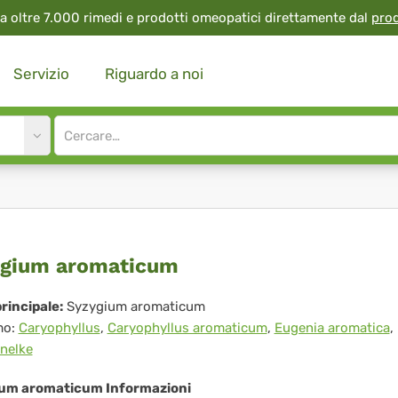
a oltre 7.000 rimedi e prodotti omeopatici direttamente dal
pro
Servizio
Riguardo a noi
Site
search
input
zygium
gium aromaticum
omaticum
rincipale:
Syzygium aromaticum
mo:
Caryophyllus
,
Caryophyllus aromaticum
,
Eugenia aromatica
,
nelke
um aromaticum Informazioni