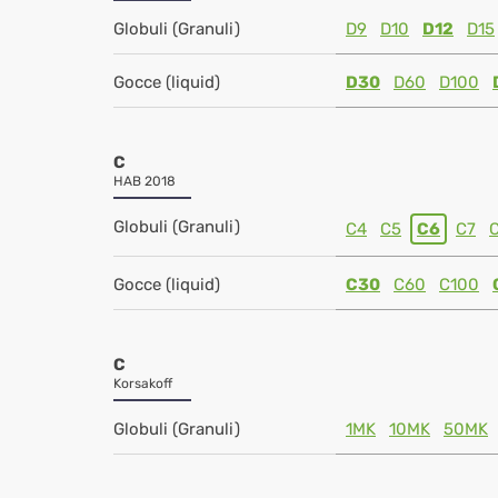
Globuli (Granuli)
D9
D10
D12
D15
Gocce (liquid)
D30
D60
D100
C
HAB 2018
Globuli (Granuli)
C4
C5
C6
C7
Gocce (liquid)
C30
C60
C100
C
Korsakoff
Globuli (Granuli)
1MK
10MK
50MK