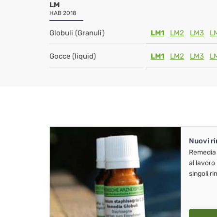
LM
HAB 2018
Globuli (Granuli)
LM1
LM2
LM3
L
Gocce (liquid)
LM1
LM2
LM3
L
Nuovi r
Remedia
al lavoro
singoli r