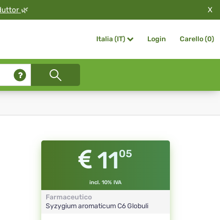
X
duttor
🌿
Login
Carello (
0
)
Italia (IT)
11
05
incl. 10% IVA
Farmaceutico
Syzygium aromaticum
C6
Globuli