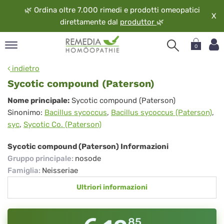
🌿
Ordina oltre 7.000 rimedi e prodotti omeopatici
X
direttamente dal
produttor
🌿
0
pand
indietro
ngua
Sycotic compound (Paterson)
pand
Sycotic
Nome principale:
Sycotic compound (Paterson)
op
Sinonimo:
Bacillus sycoccus
,
Bacillus sycoccus (Paterson)
,
compound
pand
syc
,
Sycotic Co. (Paterson)
eopatia
(Paterson)
pand
Sycotic compound (Paterson) Informazioni
vizio
Gruppo principale
:
nosode
pand
Famiglia
:
Neisseriae
guardo
Ultriori informazioni
85