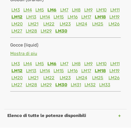
LM3
LM4
LM5
LM6
LM7
LM8
LM9
LM10
LM11
LM12
LM13
LM14
LM15
LM16
LM17
LM18
LM19
LM20
LM21
LM22
LM23
LM24
LM25
LM26
LM27
LM28
LM29
LM30
Gocce (liquid)
Mostra di piu
LM3
LM4
LM5
LM6
LM7
LM8
LM9
LM10
LM11
LM12
LM13
LM14
LM15
LM16
LM17
LM18
LM19
LM20
LM21
LM22
LM23
LM24
LM25
LM26
LM27
LM28
LM29
LM30
LM31
LM32
LM33
Elenco di tutte le potenze disponibili