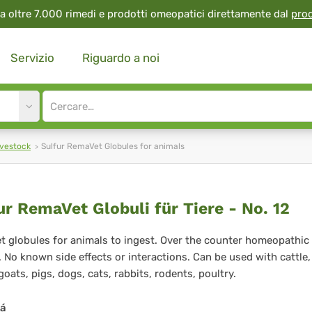
a oltre 7.000 rimedi e prodotti omeopatici direttamente dal
pro
Servizio
Riguardo a noi
Site
search
input
ivestock
Sulfur RemaVet Globules for animals
fur
ur RemaVet Globuli für Tiere - No. 12
maVet
 globules for animals to ingest. Over the counter homeopathic
 No known side effects or interactions. Can be used with cattle,
buli
goats, pigs, dogs, cats, rabbits, rodents, poultry.
tá