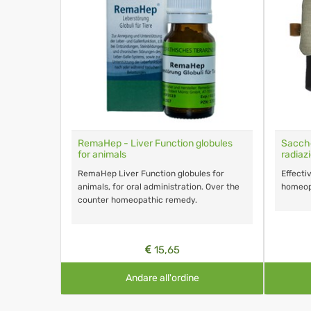
 globules
RemaHep - Liver Function globules
Sacche
for animals
radiazi
imals. Over
RemaHep Liver Function globules for
Effecti
y. No
animals, for oral administration. Over the
homeop
ns.
counter homeopathic remedy.
15,65
Andare all'ordine