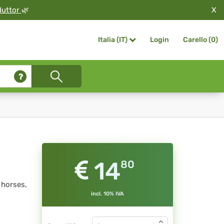
X
duttor
🌿
Login
Carello (
0
)
Italia (IT)
14
80
 horses,
incl. 10% IVA