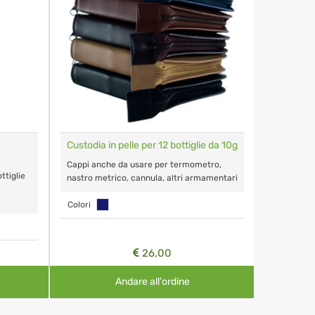
Custodia in pelle per 12 bottiglie da 10g
RemaVet 
Case
Cappi anche da usare per termometro,
ttiglie
Remedy kit
nastro metrico, cannula, altri armamentari
counter re
Colori
26,00
Andare all'ordine