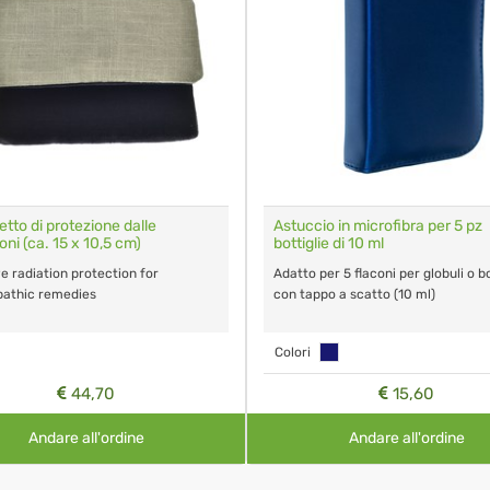
tto di protezione dalle
Astuccio in microfibra per 5 pz
oni (ca. 15 x 10,5 cm)
bottiglie di 10 ml
ve radiation protection for
Adatto per 5 flaconi per globuli o bo
athic remedies
con tappo a scatto (10 ml)
Colori
44,70
15,60
Andare all'ordine
Andare all'ordine