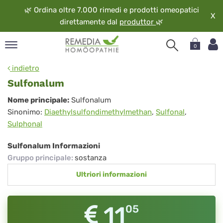
🌿
Ordina oltre 7.000 rimedi e prodotti omeopatici
X
direttamente dal
produttor
🌿
0
pand
indietro
ngua
Sulfonalum
pand
Sulfonalum
Nome principale:
Sulfonalum
op
Sinonimo:
Diaethylsulfondimethylmethan
,
Sulfonal
,
pand
Sulphonal
eopatia
pand
Sulfonalum Informazioni
vizio
Gruppo principale
:
sostanza
pand
Ultriori informazioni
guardo
11
05