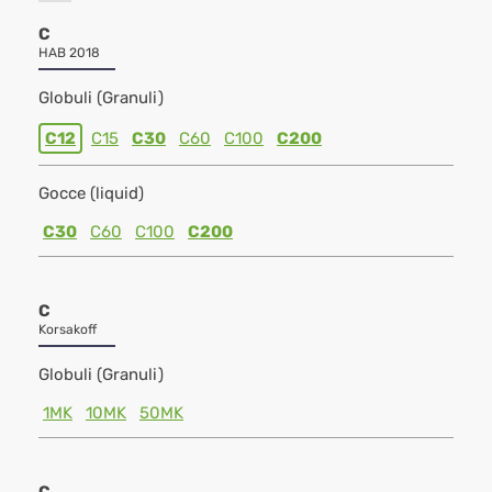
C
HAB 2018
Globuli (Granuli)
C12
C15
C30
C60
C100
C200
Gocce (liquid)
C30
C60
C100
C200
C
Korsakoff
Globuli (Granuli)
1MK
10MK
50MK