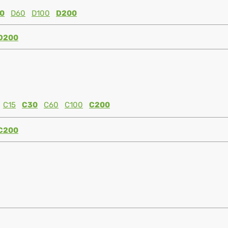
0
D60
D100
D200
D200
C15
C30
C60
C100
C200
C200