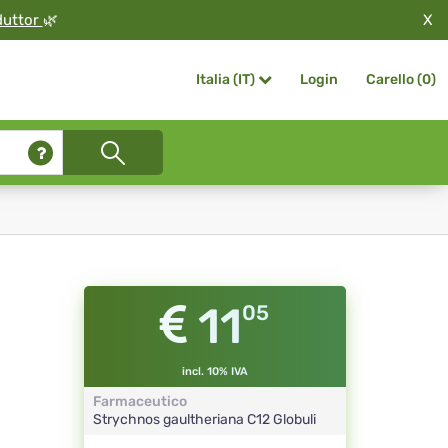
X
duttor
🌿
Login
Carello (
0
)
Italia (IT)
11
05
incl. 10% IVA
Farmaceutico
Strychnos gaultheriana
C12
Globuli