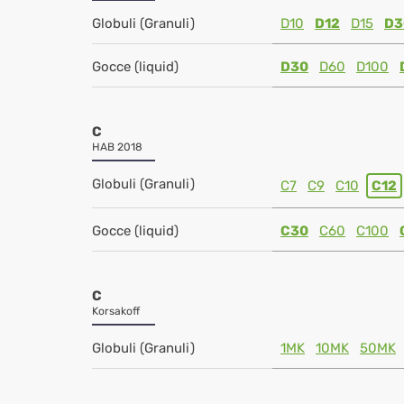
Globuli (Granuli)
D10
D12
D15
D3
Gocce (liquid)
D30
D60
D100
C
HAB 2018
Globuli (Granuli)
C7
C9
C10
C12
Gocce (liquid)
C30
C60
C100
C
Korsakoff
Globuli (Granuli)
1MK
10MK
50MK