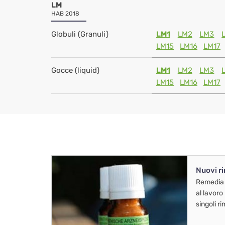
LM
HAB 2018
Globuli (Granuli)
LM1
LM2
LM3
LM15
LM16
LM17
Gocce (liquid)
LM1
LM2
LM3
LM15
LM16
LM17
Nuovi r
Remedia
al lavoro
singoli r