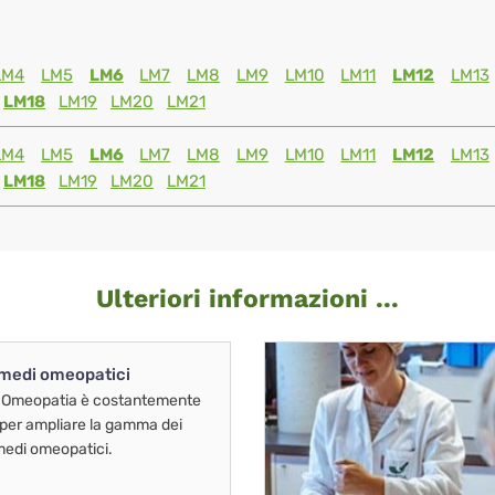
LM4
LM5
LM6
LM7
LM8
LM9
LM10
LM11
LM12
LM13
LM18
LM19
LM20
LM21
LM4
LM5
LM6
LM7
LM8
LM9
LM10
LM11
LM12
LM13
LM18
LM19
LM20
LM21
Ulteriori informazioni ...
imedi omeopatici
 Omeopatia è costantemente
 per ampliare la gamma dei
imedi omeopatici.