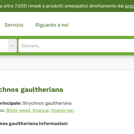
a oltre 7.000 rimedi e prodotti omeopatici direttamente dal
pro
Servizio
Riguardo a noi
Site
search
input
ychnos
chnos gaultheriana
ltheriana
rincipale:
Strychnos gaultheriana
mo:
Blind-weed, tropical
,
Hoang nan
nos gaultheriana Informazioni