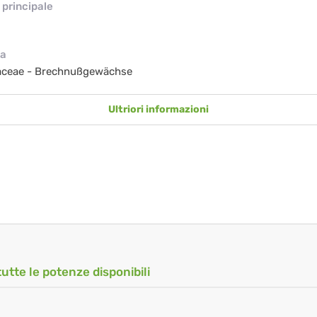
principale
ia
aceae - Brechnußgewächse
Ultriori informazioni
tutte le potenze disponibili