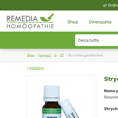
🌿
Ordin
Shop
Omeopatia
Search
type
Shop
Farmaci
S
ST
Strychnos gaultheriana
indietro
Str
Stry
gau
Nome p
Sinoni
Strych