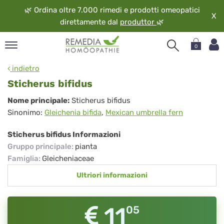
🌿
Ordina oltre 7.000 rimedi e prodotti omeopatici
X
direttamente dal
produttor
🌿
0
pand
indietro
ngua
Sticherus bifidus
pand
Sticherus
Nome principale:
Sticherus bifidus
op
Sinonimo:
Gleichenia bifida
,
Mexican umbrella fern
bifidus
pand
eopatia
Sticherus bifidus Informazioni
pand
Gruppo principale
:
pianta
vizio
Famiglia
:
Gleicheniaceae
pand
Ultriori informazioni
guardo
11
05