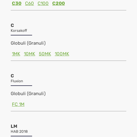
C30
C60
C100
C200
C
Korsakoff
Globuli (Granuli)
1MK
10MK
50MK
100MK
C
Fluxion
Globuli (Granuli)
FC 1M
LM
HAB 2018