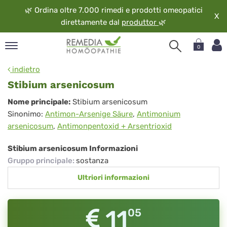
🌿
Ordina oltre 7.000 rimedi e prodotti omeopatici
X
direttamente dal
produttor
🌿
0
pand
indietro
ngua
Stibium arsenicosum
pand
Stibium
Nome principale:
Stibium arsenicosum
op
Sinonimo:
Antimon-Arsenige Säure
,
Antimonium
arsenicosum
pand
arsenicosum
,
Antimonpentoxid + Arsentrioxid
eopatia
pand
Stibium arsenicosum Informazioni
vizio
Gruppo principale
:
sostanza
pand
Ultriori informazioni
guardo
11
05