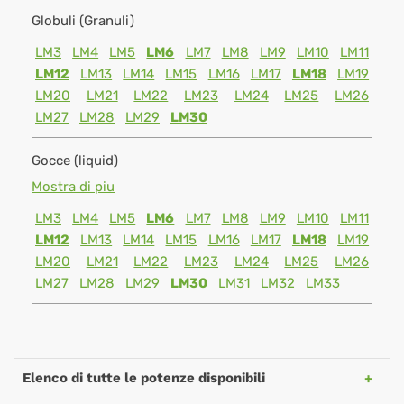
Globuli (Granuli)
LM3
LM4
LM5
LM6
LM7
LM8
LM9
LM10
LM11
LM12
LM13
LM14
LM15
LM16
LM17
LM18
LM19
LM20
LM21
LM22
LM23
LM24
LM25
LM26
LM27
LM28
LM29
LM30
Gocce (liquid)
Mostra di piu
LM3
LM4
LM5
LM6
LM7
LM8
LM9
LM10
LM11
LM12
LM13
LM14
LM15
LM16
LM17
LM18
LM19
LM20
LM21
LM22
LM23
LM24
LM25
LM26
LM27
LM28
LM29
LM30
LM31
LM32
LM33
Elenco di tutte le potenze disponibili