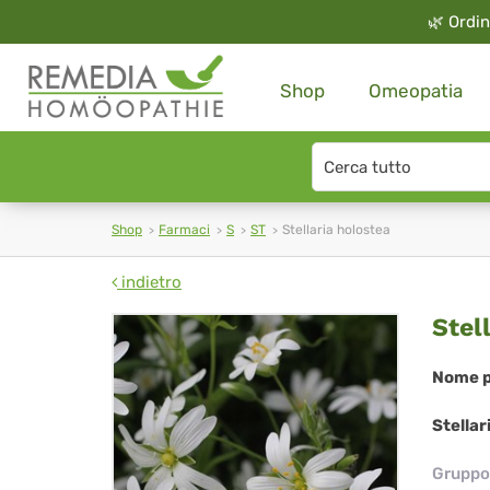
🌿
Ordin
Shop
Omeopatia
Search
type
Shop
Farmaci
S
ST
Stellaria holostea
indietro
Ste
Stel
hol
Nome p
Stellar
Gruppo 