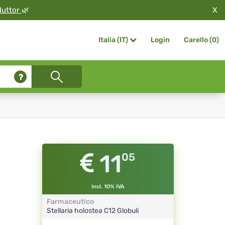
X
duttor
🌿
Login
Carello (
0
)
Italia (IT)
11
05
incl. 10% IVA
Farmaceutico
Stellaria holostea
C12
Globuli