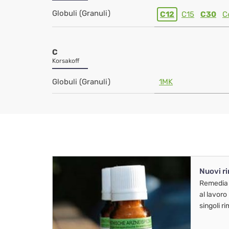
Globuli (Granuli)
C12
C15
C30
C
C
Korsakoff
Globuli (Granuli)
1MK
Nuovi r
Remedia
al lavoro
singoli r