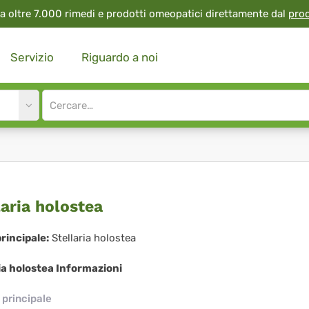
a oltre 7.000 rimedi e prodotti omeopatici direttamente dal
pro
Servizio
Riguardo a noi
Site
search
input
llaria
laria holostea
ostea
rincipale:
Stellaria holostea
ia holostea Informazioni
principale