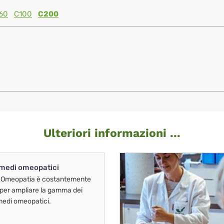
60
C100
C200
Ulteriori informazioni ...
imedi omeopatici
 Omeopatia è costantemente
 per ampliare la gamma dei
imedi omeopatici.