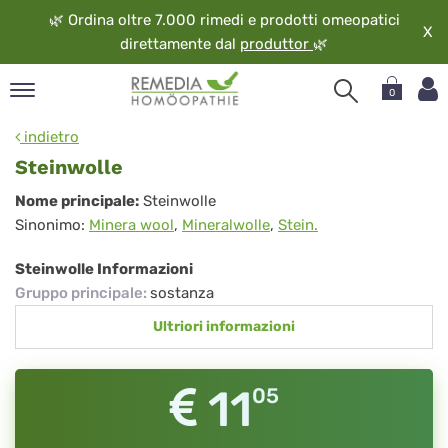
🌿
Ordina oltre 7.000 rimedi e prodotti omeopatici
X
direttamente dal
produttor
🌿
0
pand
indietro
ngua
Steinwolle
pand
Steinwolle
Nome principale:
Steinwolle
op
Sinonimo:
Minera wool
,
Mineralwolle
,
Stein.
pand
eopatia
Steinwolle Informazioni
pand
Gruppo principale
:
sostanza
vizio
Ultriori informazioni
pand
guardo
11
05