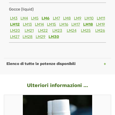
Gocce (liquid)
LM3
LM4
LM5
LM6
LM7
LM8
LM9
LM10
LM11
LM12
LM13
LM14
LM15
LM16
LM17
LM18
LM19
LM20
LM21
LM22
LM23
LM24
LM25
LM26
LM27
LM28
LM29
LM30
Elenco di tutte le potenze disponibili
Ulteriori informazioni ...