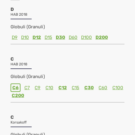
D
HAB 2018
Globuli (Granuli)
D9
D10
D12
D15
D30
D60
D100
D200
C
HAB 2018
Globuli (Granuli)
C6
C7
C9
C10
C12
C15
C30
C60
C100
C200
C
Korsakoff
Globuli (Granuli)