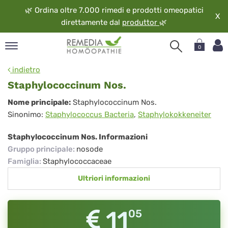
🌿
Ordina oltre 7.000 rimedi e prodotti omeopatici
X
direttamente dal
produttor
🌿
0
pand
indietro
ngua
Staphylococcinum Nos.
pand
Staphylococcinum
Nome principale:
Staphylococcinum Nos.
op
Sinonimo:
Staphylococcus Bacteria
,
Staphylokokkeneiter
Nos.
pand
eopatia
Staphylococcinum Nos. Informazioni
pand
Gruppo principale
:
nosode
vizio
Famiglia
:
Staphylococcaceae
pand
Ultriori informazioni
guardo
11
05