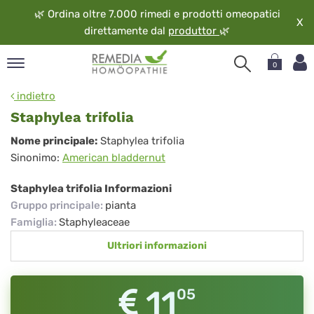
🌿
Ordina oltre 7.000 rimedi e prodotti omeopatici
X
direttamente dal
produttor
🌿
0
pand
indietro
ngua
Staphylea trifolia
pand
Staphylea
Nome principale:
Staphylea trifolia
op
Sinonimo:
American bladdernut
trifolia
pand
eopatia
Staphylea trifolia Informazioni
pand
Gruppo principale
:
pianta
vizio
Famiglia
:
Staphyleaceae
pand
Ultriori informazioni
guardo
11
05