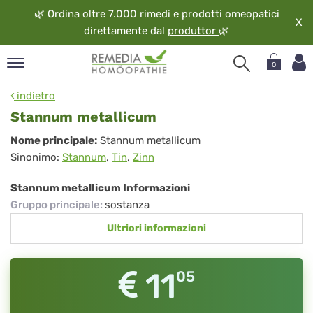
🌿
Ordina oltre 7.000 rimedi e prodotti omeopatici
X
direttamente dal
produttor
🌿
0
pand
indietro
ngua
Stannum metallicum
pand
Stannum
Nome principale:
Stannum metallicum
op
Sinonimo:
Stannum
,
Tin
,
Zinn
metallicum
pand
eopatia
Stannum metallicum Informazioni
pand
Gruppo principale
:
sostanza
vizio
Ultriori informazioni
pand
guardo
11
05