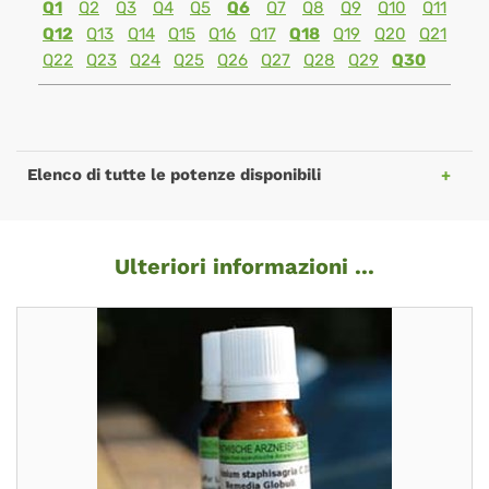
Q1
Q2
Q3
Q4
Q5
Q6
Q7
Q8
Q9
Q10
Q11
Q12
Q13
Q14
Q15
Q16
Q17
Q18
Q19
Q20
Q21
Q22
Q23
Q24
Q25
Q26
Q27
Q28
Q29
Q30
Elenco di tutte le potenze disponibili
Ulteriori informazioni ...