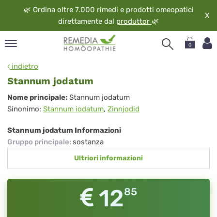
🌿
Ordina oltre 7.000 rimedi e prodotti omeopatici
X
direttamente dal
produttor
🌿
0
pand
indietro
ngua
Stannum jodatum
pand
Stannum
Nome principale:
Stannum jodatum
op
Sinonimo:
Stannum iodatum
,
Zinnjodid
jodatum
pand
eopatia
Stannum jodatum Informazioni
pand
Gruppo principale
:
sostanza
vizio
Ultriori informazioni
pand
guardo
12
85