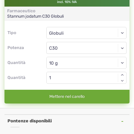
incl. 10% IVA
Farmaceutico
Stannum jodatum
C30
Globuli
Tipo
Tipo
Globuli
Potenza
C30
Globuli
Quantità
Quantità
Mettere nel carello
Pontenze disponibili