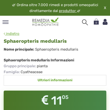
🌿
Ordina oltre 7.000 rimedi e prodotti omeopatici
X
direttamente dal
produttor
🌿
0
pand
indietro
ngua
Sphaeropteris medullaris
pand
Sphaeropteris
Nome principale:
Sphaeropteris medullaris
op
medullaris
pand
Sphaeropteris medullaris Informazioni
eopatia
Gruppo principale
:
pianta
pand
Famiglia
:
Cyatheaceae
vizio
Ultriori informazioni
pand
guardo
11
05