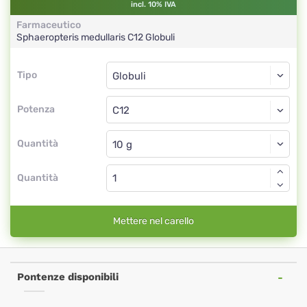
incl. 10% IVA
Farmaceutico
Sphaeropteris medullaris
C12
Globuli
Tipo
Tipo
Globuli
Potenza
C12
Globuli
Quantità
Quantità
Mettere nel carello
Pontenze disponibili